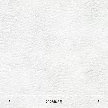
[%list_end%]
[%article%]
[%category%]
[%tags%]
古い記事へ
新しい記事へ
2026年 8月