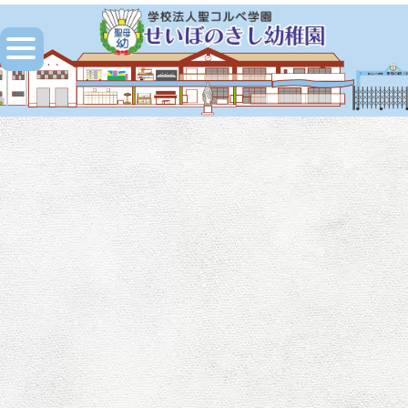
[%title%]
HOME
|
ブログ
|
template.detail
[%title%]
[%article_date_notime_wa%]
[%lead%]
[%list_start%]