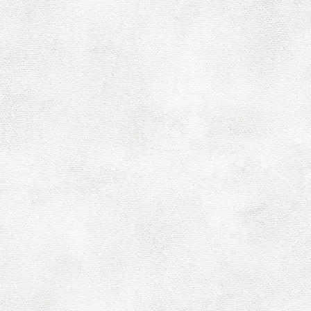
HOME
|
ブログ
|
template.detail
[%title%]
[%lead%]
[%list_start%]
[%list_end%]
[%article%]