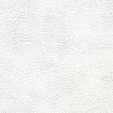
[%article_date_noti
[%cat
[