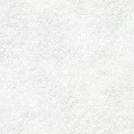
HOME
|
ブログ
|
template.detail
[%title%]
[%lead%]
[%list_start%]
[%list_end%]
[%article%]