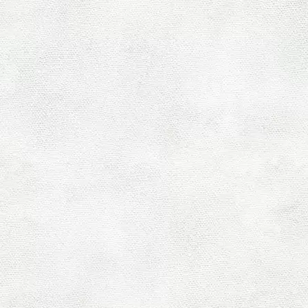
[%article_date_noti
[%cat
[