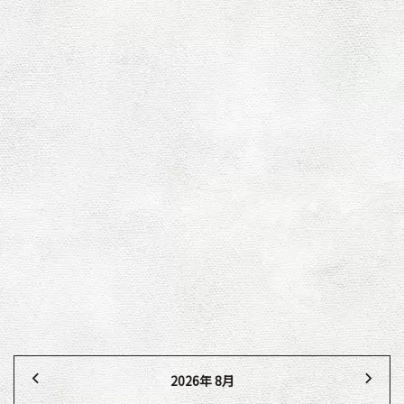
[%list_end%]
[%article%]
[%category%]
[%tags%]
古い記事へ
新しい記事へ
2026年 8月