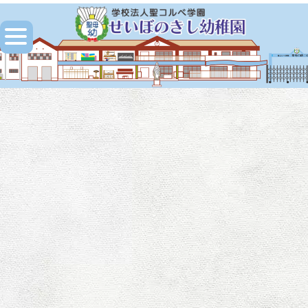
[%title%]
HOME
|
ブログ
|
template.detail
[%title%]
[%article_date_notime_wa%]
[%lead%]
[%list_start%]